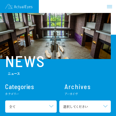
JAPANESE
ENGLISH
HOME
NEWS
NEWS
ENDORSEMENT
ニュース
VISION
Categories
Archives
カテゴリー
アーカイヴ
TECHNOLOGY
COMPANY