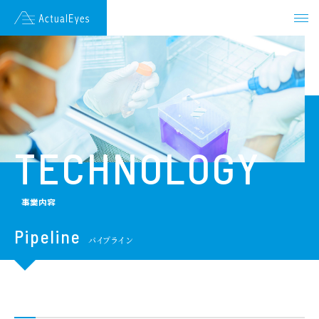
JAPANESE
ENGLISH
HOME
NEWS
TECHNOLOGY
ENDORSEMENT
事業内容
VISION
Pipeline
パイプライン
TECHNOLOGY
COMPANY