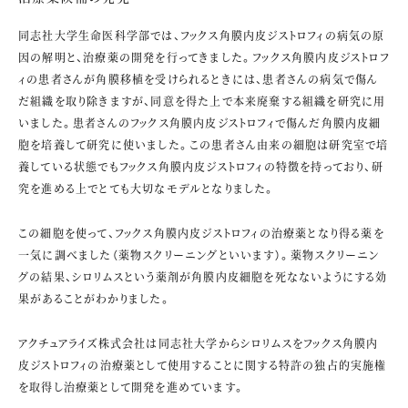
同志社大学生命医科学部では、フックス角膜内皮ジストロフィの病気の原
因の解明と、治療薬の開発を行ってきました。フックス角膜内皮ジストロフ
ィの患者さんが角膜移植を受けられるときには、患者さんの病気で傷ん
だ組織を取り除きますが、同意を得た上で本来廃棄する組織を研究に用
いました。患者さんのフックス角膜内皮ジストロフィで傷んだ角膜内皮細
胞を培養して研究に使いました。この患者さん由来の細胞は研究室で培
養している状態でもフックス角膜内皮ジストロフィの特徴を持っており、研
究を進める上でとても大切なモデルとなりました。
この細胞を使って、フックス角膜内皮ジストロフィの治療薬となり得る薬を
一気に調べました（薬物スクリーニングといいます）。薬物スクリーニン
グの結果、シロリムスという薬剤が角膜内皮細胞を死なないようにする効
果があることがわかりました。
アクチュアライズ株式会社は同志社大学からシロリムスをフックス角膜内
皮ジストロフィの治療薬として使用することに関する特許の独占的実施権
を取得し治療薬として開発を進めています。