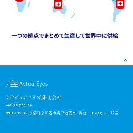
アクチュアライズ株式会社
ActualEyes Inc.
〒610-0332 京都府京田辺市興戸地蔵谷1番地 D-egg 314号室