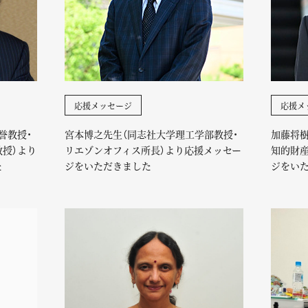
応援メッセージ
応援メ
誉教授・
宮本博之先生（同志社大学理工学部教授・
加藤将樹
授）より
リエゾンオフィス所長）より応援メッセー
知的財
た
ジをいただきました
ジをい