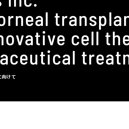
orneal transpla
novative cell th
aceutical treat
に向けて