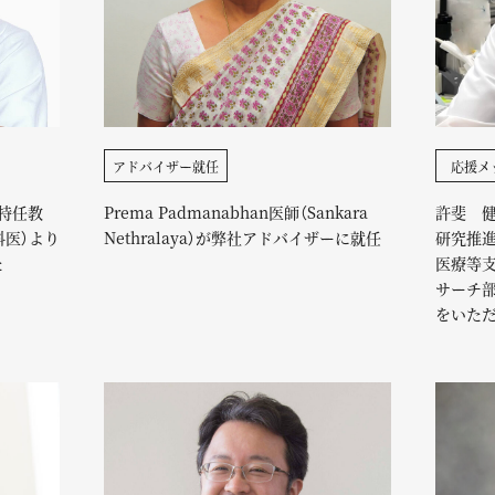
アドバイザー就任
応援メ
特任教
Prema Padmanabhan医師（Sankara
許斐 
科医）より
Nethralaya）が弊社アドバイザーに就任
研究推
た
医療等
サーチ
をいた