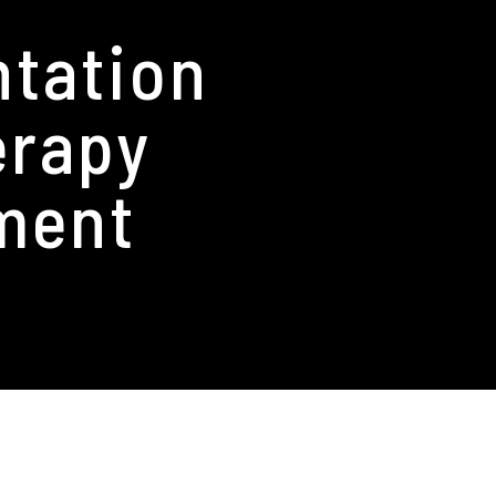
ntation
erapy
ment