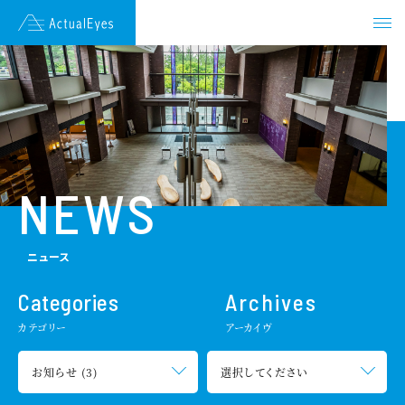
JAPANESE
ENGLISH
HOME
NEWS
NEWS
ENDORSEMENT
ニュース
VISION
Categories
Archives
カテゴリー
アーカイヴ
TECHNOLOGY
COMPANY