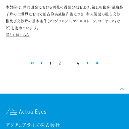
本契約は、共同開発における両社の役割分担および、第
II
相臨床 試験終
了時の全世界における独占的実施権許諾につき、参天製薬の独占交渉
権及び交渉時の基本条件（アップフロント、マイルストーン、ロイヤリティな
ど）を定めています。
詳しくはこちら
1
2
3
4
アクチュアライズ株式会社