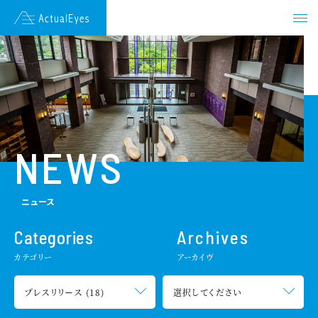
JAPANESE
ENGLISH
HOME
NEWS
NEWS
ENDORSEMENT
ニュース
VISION
Categories
Archives
カテゴリー
アーカイヴ
TECHNOLOGY
COMPANY