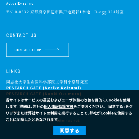
ActualEyes Inc.
〒610-0332 京都府京田辺市興戸地蔵谷1番地 D-egg 314号室
CONTACT US
CONTACT FORM
LINKS
同志社大学生命医科学部医工学科小泉研究室
RESEARCH GATE (Noriko Koizumi)
RESEARCH GATE (Naoki Okumura)
当サイトはサービスの運営およびユーザ体験の改善を目的にCookieを使用
します。詳細は、弊社の
個人情報保護方針
をご参照ください。「同意する」をク
PRIVACY POLICY
リックまたは弊社サイトの利用を続行することで、弊社がCookieを使用する
ことに同意したとみなされます。
Copyright © ActualEyes Inc. All rights reserved.
同意する