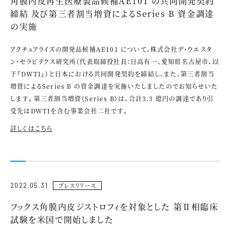
角膜内皮再生医療製品候補AE101 の共同開発契約
締結 及び第三者割当増資によるSeries B 資金調達
の実施
アクチュアライズの開発品候補AE101 について、株式会社デ・ウエスタ
ン・セラピテクス研究所（代表取締役社⾧：日高有一、愛知県名古屋市、以
下「DWTI」）と日本における共同開発契約を締結し、また、第三者割当
増資によるSeries B の資金調達を実施いたしましたのでお知らせいた
します。第三者割当増資（Series B）は、合計3.3 億円の調達であり引
受先はDWTIを含む事業会社二社です。
詳しくはこちら
2022.05.31
プレスリリース
フックス角膜内皮ジストロフィを対象とした 第Ⅱ相臨床
試験を米国で開始しました