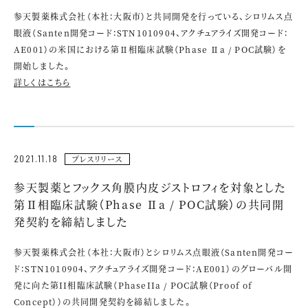
参天製薬株式会社（本社：大阪市）と共同開発を行っている、シロリムス点
眼液（
Santen
開発コード：
STN1010904
、アクチュアライズ開発コード：
AE001
）の米国における第
Ⅱ
相臨床試験（
Phase
Ⅱ
a / POC
試験）を
開始しました。
詳しくはこちら
2021.11.18
プレスリリース
参天製薬とフックス角膜内皮ジストロフィを対象とした
第Ⅱ相臨床試験（Phase Ⅱa / POC試験）の共同開
発契約を締結しました
参天製薬株式会社（本社：大阪市）とシロリムス点眼液（
Santen
開発コー
ド：
STN1010904
、アクチュアライズ開発コード：
AE001
）のグローバル開
発に向た第
II
相臨床試験（
PhaseIIa / POC
試験（
Proof of
Concept
））の共同開発契約を締結しました。